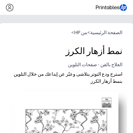
Printables
الصفحة الرئيسية
>
من HP
>
نمط أزهار الكرز
العلاج بالفن - صفحات التلوين
استرخ ودع التوتر يتلاشى وعبّر عن إبداعك من خلال التلوين
بنمط أزهار الكرز
لماذا يعمل:
يمكنك الطباعة والبدء في دقائق - دون الحاجة إلى مستلزمات تحضي
ترشد زخارف أزهار الكرز المتكررة التلوين الثابت الذي يساعدك على
مثالي للمنزل أو الفصل الدراسي أو وقت الراحة - نشاط مهدئ وخال
أعد الطباعة في أي وقت لاستكشاف لوحات ألوان جديدة أو مشاركتها