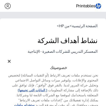
Printables
الصفحة الرئيسية
>
من HP
>
نشاط أهداف الشركة
المعسكر التدريبي للشركات الصغيرة - الإنتاجية
ركز على أهداف عملك لهذا العام مع الرئيس التنفيذي
والاستراتيجي Olalah Njenga.
خصوصيتك
نحن نستخدم ملفات تعريف الارتباط (أو التقنيات المماثلة) لتخصيص
المحتوى والإعلانات، ولتوفير ميزات وسائل التواصل الاجتماعي
وتحليل حركة المرور لدينا. بالنقر فوق "أوافق"، فإنك توافق على
ذلك بالإضافة إلى مشاركة المعلومات
( البيانات التي نجمعها)
المتعلقة باستخدامك لموقعنا مع الشركات التابعة لنا وشركائنا.
يمكنك إدارة تفضيلاتك من "إعدادات ملفات تعريف الارتباط"
وسحب موافقتك في أي وقت أو معرفة المزيد
ستخدام ملفات