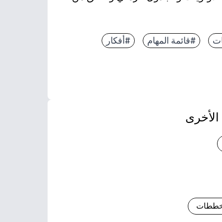
ت
#قائمة المهام
#أفكار
 المواعيد والمهام والملاحظات في عرض واحد حتى لا ي
زلية والأعمال المنزلية، وجاهز للمعلمين للدروس والاجت
 - إعادة الطباعة حسب الحاجة لبناء إجراءات روتينية مت
الأخرى
مخططات