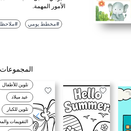
الأمور المهمة.
لماذا يعمل:
يوفر تخطيط Print-and-Go الوقت - ما عليك سوى إضافة التاريخ والأولويات العليا وقائمة المهام الخاصة بك.
#مخطط يومي
#ملاحظا
تحافظ الأقسام الواضحة على
مناسب للأطفال للواجبات المن
يمكن إعادة استخدامها كل يوم
المجموعات 
تلوين للأطفال
عيد ميلاد
تلوين للكبار
التقويمات وال