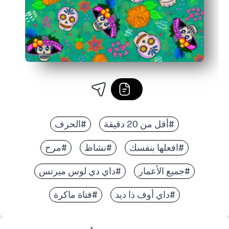
#أقل من 20 دقيقة
#الحرف
#افعلها بنفسك
#نشاط
#مرح
#جميع الأعمار
#داي دي لوس ميرتس
#داي أوف ذا ديد
#فتاة ماكرة