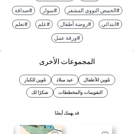
#الحمض النووي المشفر
#سوار
#صداقة
#ابتدائي
#روضة أطفال
#علم
#تعلم
#ورقة عمل
المجموعات الأخرى
تلوين للأطفال
عيد ميلاد
تلوين للكبار
التقويمات والمخططات
شكرًا لك
قد يهمك أيضًا