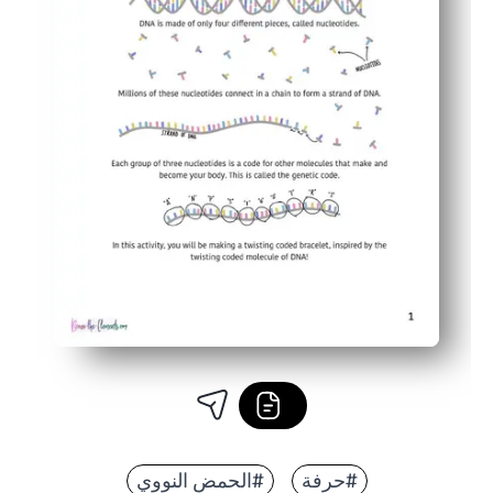
#حرفة
#الحمض النووي