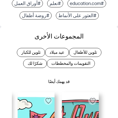
#education.com
#تعلم
#أوراق العمل
#العثور على الأنماط
#روضة أطفال
المجموعات الأخرى
تلوين للأطفال
عيد ميلاد
تلوين للكبار
التقويمات والمخططات
شكرًا لك
قد يهمك أيضًا