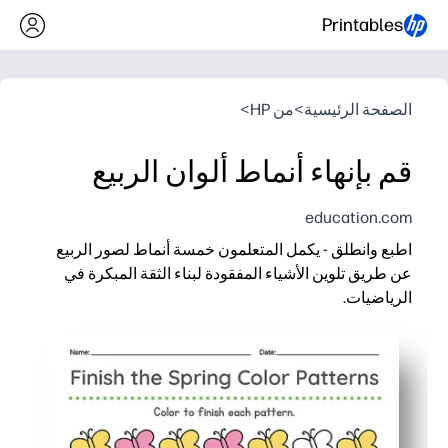
Printables
الصفحة الرئيسية
>
من HP
>
قم بإنهاء أنماط ألوان الربيع
education.com
اطبع وانطلق - يكمل المتعلمون خمسة أنماط لصور الربيع
عن طريق تلوين الأشياء المفقودة لبناء الثقة المبكرة في
الرياضيات.
لماذا يعمل:
يمكنك توفير وقت الإعداد - ما عليك سوى الطباعة وإضافة أقلام الت
يظل الأطفال منشغلين بأيقونات الربيع المشرقة - فكر في الزهور وا
يمكنك تعزيز المهارات الأساسية: أنماط التكرار البسيطة، والتعرف ع
سهولة التقييم - تعرض صفحة واحدة من يمكنه توسيع النمط واتباع ال