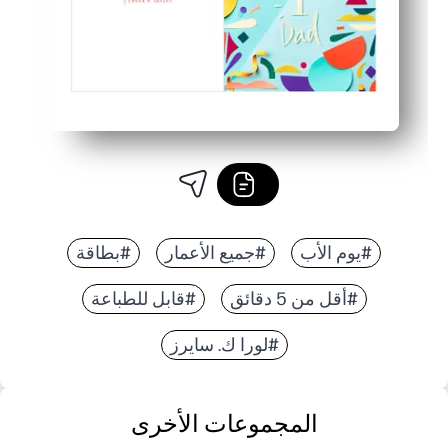
#يوم الأب
#جميع الأعمار
#بطاقة
#أقل من 5 دقائق
#قابل للطباعة
#لورا ك. سايرز
المجموعات الأخرى