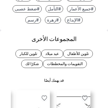
#جميع الأعمار
#التأمل
#ضغط عصبى
#الإبداع
#زهرة
#رسم
المجموعات الأخرى
تلوين للأطفال
عيد ميلاد
تلوين للكبار
التقويمات والمخططات
شكرًا لك
قد يهمك أيضًا