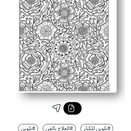
#تلوين للكبار
#العلاج بالفن
#تلوين