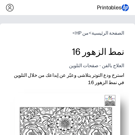
Printables
الصفحة الرئيسية
>
من HP
>
نمط الزهور 16
العلاج بالفن - صفحات التلوين
استرخ ودع التوتر يتلاشى وعبّر عن إبداعك من خلال التلوين
في نمط الزهور 16
لماذا يعمل:
Print-and-Go - ما عليك سوى إضافة أقلام تلوين أو علامات وستكون جاهزًا لقضاء عطلة هادئة خالية من الشاشة.
تعمل التكرارات الزهرية المعقدة والمهدئة والمركزة على تشجيع ال
المهارات الثابتة - قم ببناء التحكم الحركي الدقيق وتخطيط الألوان وال
يناسب يومك دائمًا - مثالي للتشطيبات المبكرة أو مراكز الفنون أو ا