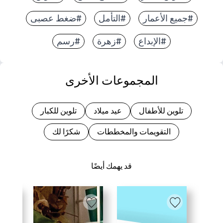
#جميع الأعمار
#التأمل
#ضغط عصبى
#الإبداع
#زهرة
#رسم
المجموعات الأخرى
تلوين للأطفال
عيد ميلاد
تلوين للكبار
التقويمات والمخططات
شكرًا لك
قد يهمك أيضًا