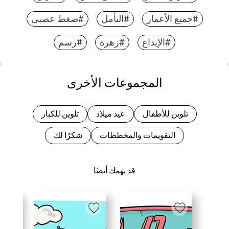
#جميع الأعمار
#التأمل
#ضغط عصبى
#الإبداع
#زهرة
#رسم
المجموعات الأخرى
تلوين للأطفال
عيد ميلاد
تلوين للكبار
التقويمات والمخططات
شكرًا لك
قد يهمك أيضًا