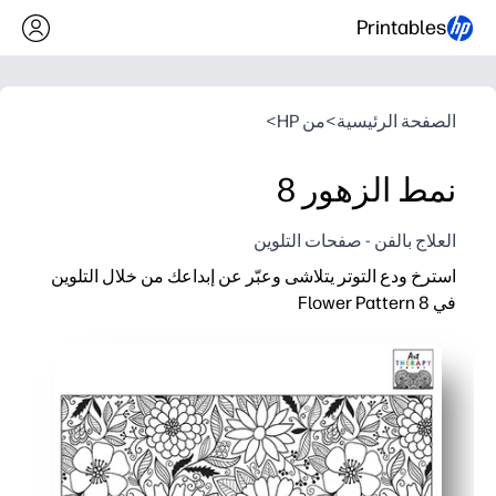
Printables
الصفحة الرئيسية
>
من HP
>
نمط الزهور 8
العلاج بالفن - صفحات التلوين
استرخ ودع التوتر يتلاشى وعبّر عن إبداعك من خلال التلوين
في Flower Pattern 8
لماذا يعمل:
Print-and-Go - لن تحصل على أي استعداد للزوايا الهادئة السريعة أو استراحات الدماغ.
ستبقى أنت والآخرون متفاعلين - نمط الأزهار المفصل يبقي الأيدي
يمكنك بناء التحكم الحركي الدقيق وخيارات الألوان الواثقة للمتعلمي
استخدمه في أي مكان - مثالي للتشطيب المبكر أو العطلة الداخلية أو 