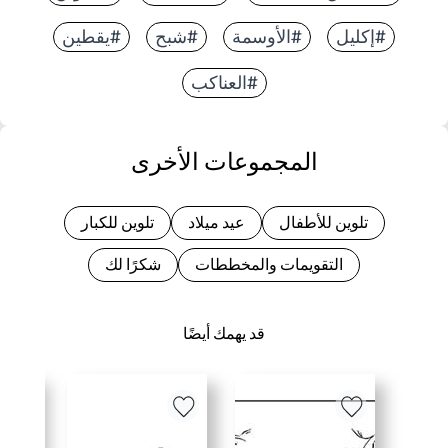
#إكليل
#الأوسمة
#شبح
#يقطين
#العناكب
المجموعات الأخرى
تلوين للأطفال
عيد ميلاد
تلوين للكبار
التقويمات والمخططات
شكرًا لك
قد يهمك أيضًا