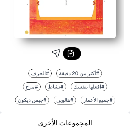
#أكثر من 20 دقيقة
#الحرف
#افعلها بنفسك
#نشاط
#مرح
#جميع الأعمار
#هالوين
#جيس ديكون
المجموعات الأخرى