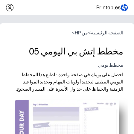
Printables
الصفحة الرئيسية
>
من HP
>
مخطط إتش بي اليومي 05
مخطط يومي
احصل على يومك في صفحة واحدة - اطبع هذا المخطط
اليومي النظيف لتحديد أولويات المهام وتحديد المواعيد
الزمنية والحفاظ على جداول الأسرة على المسار الصحيح.
لماذا يعمل:
إعداد بدون إعداد مسبق - اطبع وابدأ التخطيط في ثوانٍ.
تعمل الأقسام الواضحة للأولويات والمهام والكتل الزمنية والملا
يتتبع التصميم المناسب للعائلة الفصول الدراسية والممارسات والو
استخدام مرن - إعادة الطباعة في أي وقت للمجلدات أو الحافظات أو