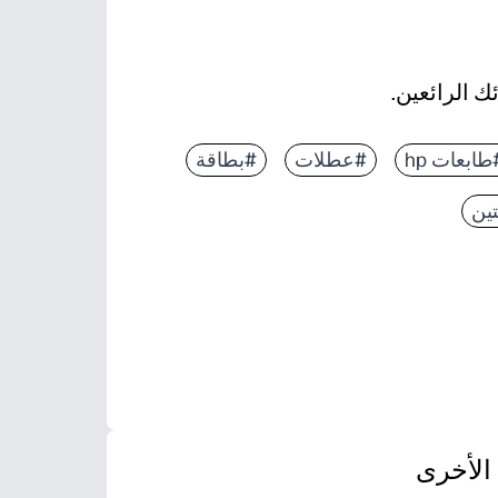
 الرائعين.
طابعات hp
#عطلات
#بطاقة
تين
الأخرى