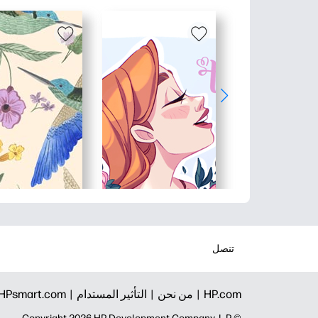
تنصل
HP.com |
من نحن |
التأثير المستدام |
HPsmart.com |