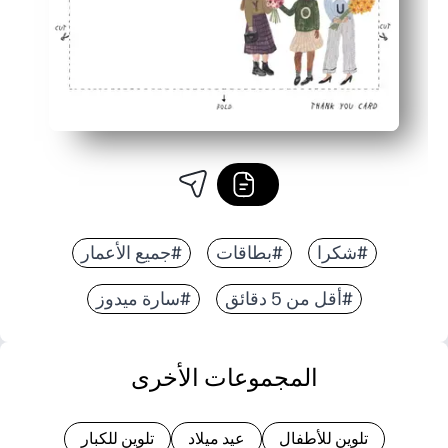
#شكرا
#بطاقات
#جميع الأعمار
#أقل من 5 دقائق
#سارة ميدوز
المجموعات الأخرى
تلوين للأطفال
عيد ميلاد
تلوين للكبار