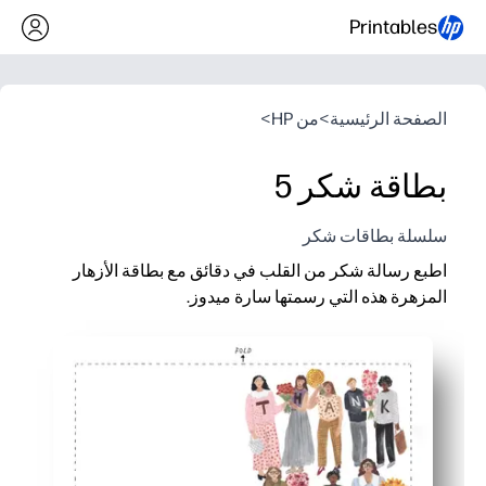
Printables
الصفحة الرئيسية
>
من HP
>
بطاقة شكر 5
سلسلة بطاقات شكر
اطبع رسالة شكر من القلب في دقائق مع بطاقة الأزهار
المزهرة هذه التي رسمتها سارة ميدوز.
لماذا يعمل:
الإعداد الصفري - ما عليك سوى الطباعة والطي والتوقيع
متعدد الاستخدامات للمعلمين والجيران والمدربين ومقدمي الرعاية -
تصميم مناسب للأطفال يترك مساحة للرسومات أو ملاحظة أطول
يبدو العمل الفني Crisp Sara Meadows مصقولًا على أي طابعة منزلية - يوفر رحلة إلى المتجر