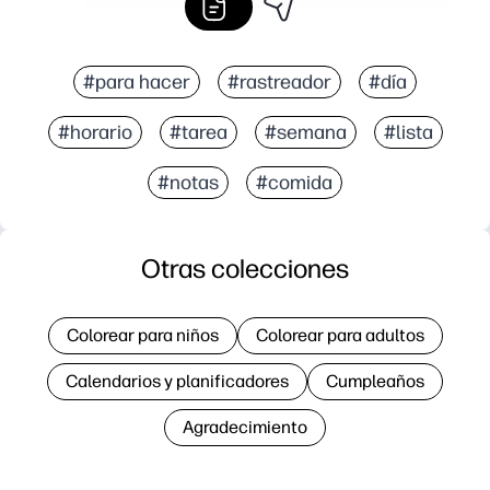
#para hacer
#rastreador
#día
#horario
#tarea
#semana
#lista
#notas
#comida
Otras colecciones
Colorear para niños
Colorear para adultos
Calendarios y planificadores
Cumpleaños
Agradecimiento