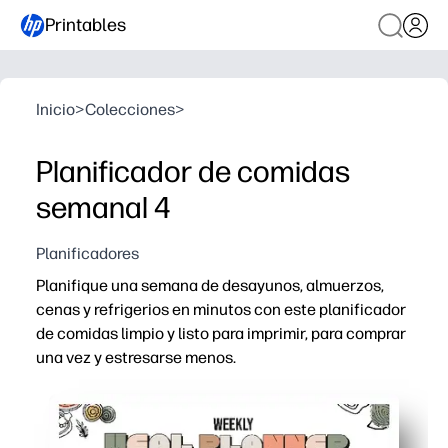
Printables
Inicio
>
Colecciones
>
Planificador de comidas
semanal 4
Planificadores
Planifique una semana de desayunos, almuerzos,
cenas y refrigerios en minutos con este planificador
de comidas limpio y listo para imprimir, para comprar
una vez y estresarse menos.
Por qué funciona:
El diseño semanal Print and Go ahorra tiempo: simplemen
Vea toda su semana de un vistazo, para comprar una vez