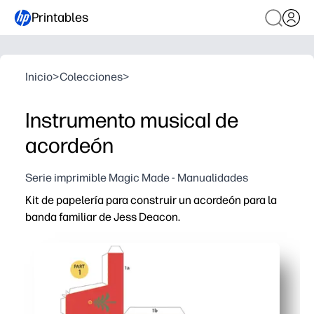
Printables
Inicio
>
Colecciones
>
Instrumento musical de
acordeón
Serie imprimible Magic Made - Manualidades
Kit de papelería para construir un acordeón para la
banda familiar de Jess Deacon.
Por qué funciona:
Imprimes y construyes en un abrir y cerrar de ojos: los 
Mantiene a los niños interesados: un ingenioso proyecto
Sneaks in STEAM: habla sobre la simetría, los patrones y
Listo para el aula o el hogar: las piezas se guardan plan