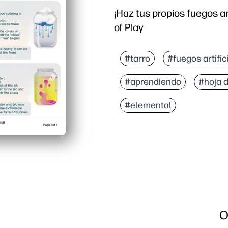
¡Haz tus propios fuegos art
of Play
#tarro
#fuegos artific
#aprendiendo
#hoja 
#elemental
O