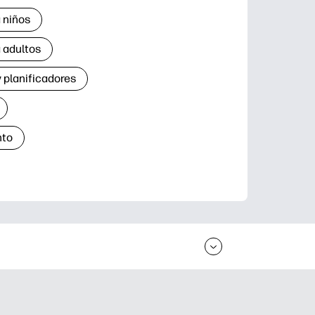
 niños
 adultos
 planificadores
nto