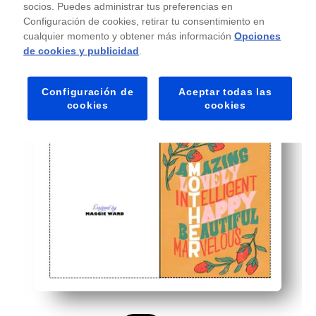
socios. Puedes administrar tus preferencias en
Fácil de personalizar: hay suficiente espacio en el inter
Configuración de cookies, retirar tu consentimiento en
cualquier momento y obtener más información
Opciones
Perfecto para las aulas y las familias: se pueden hace
de cookies y publicidad
.
Configuración de
Aceptar todas las
cookies
cookies