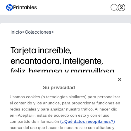
Printables
Inicio
>
Colecciones
>
Tarjeta increíble,
encantadora, inteligente,
feliz, hermosa y maravillosa
Serie Día de la Madre - Tarjetas
Su privacidad
Imprima, recorte y celebre a mamá con una tarjeta
Usamos cookies (o tecnologías similares) para personalizar
sincera diseñada por un artista, todo desde la
el contenido y los anuncios, para proporcionar funciones en
impresora de su hogar en cuestión de minutos.
redes sociales y para analizar nuestro tráfico. Al hacer clic
Por qué funciona:
en «Aceptar», estás de acuerdo con esto y con el uso
compartido de información
(¿Qué datos recopilamos?)
Sin preparación: basta con descargar, imprimir en papel 
acerca del uso que haces de nuestro sitio con afiliados y
Tiene un aspecto pulido: una tarjeta diseñada profesio