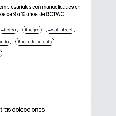
 empresariales con manualidades en
iños de 9 a 12 años, de BOTWC
#botca
#negro
#wall street
endo
#hoja de cálculo
tras colecciones