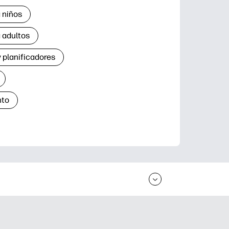
 niños
 adultos
 planificadores
nto