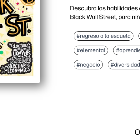
Descubra las habilidades
Black Wall Street, para n
#regreso a la escuela
#elemental
#aprendi
#negocio
#diversidad
O