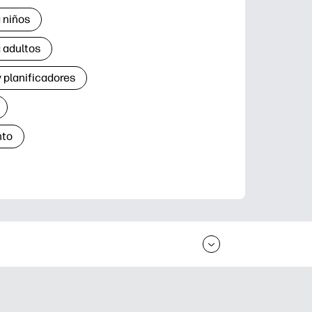
 niños
 adultos
 planificadores
nto