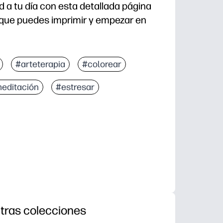
d a tu día con esta detallada página
s que puedes imprimir y empezar en
con descargar, imprimir y colorear con crayones, rotu
#arteterapia
#colorear
s y el espacio abierto lo hacen atractivo para una var
editación
#estresar
fortalece el control de la motricidad fina, la concent
 perder el cerebro, terminar temprano, tardes lluviosas
tras colecciones