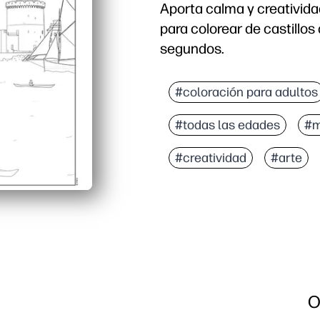
Aporta calma y creativida
para colorear de castillo
segundos.
Por qué funciona:
Sin preparación: basta 
#coloración para adultos
Los detalles equilibrado
#todas las edades
#m
Desarrolla habilidades: 
Uso versátil: ideal para
#creatividad
#arte
O