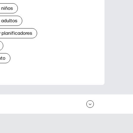
 niños
 adultos
 planificadores
nto