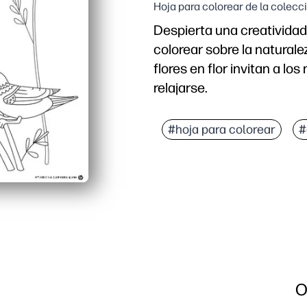
Hoja para colorear de la colecc
Despierta una creatividad
colorear sobre la naturale
flores en flor invitan a lo
relajarse.
Por qué funciona:
la
#hoja para colorear
#
comodidad de imprimir y 
Desarrolla el control de
Fomenta la elección de c
Uso versátil: centros d
O