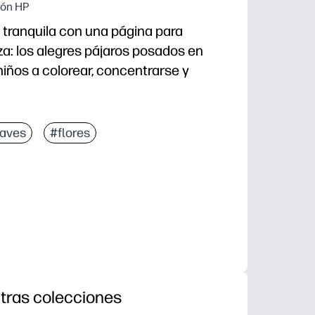
ión HP
 tranquila con una página para
za: los alegres pájaros posados en
s niños a colorear, concentrarse y
aves
#flores
usar: no tienes que prepararte para trabajos rápidos
 la motricidad fina, la coordinación mano-ojo y la ate
olores y la conversación sobre la naturaleza: pájaros
e clase, paquetes para llevar a casa, viajes tranquilo
tras colecciones