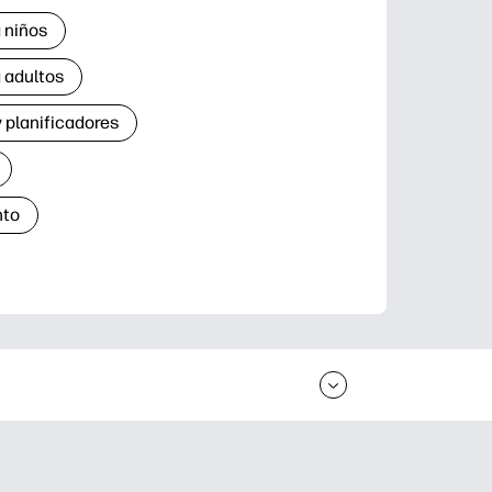
 niños
 adultos
 planificadores
nto