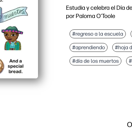
Estudia y celebra el Día d
por Paloma O'Toole
#regreso a la escuela
#aprendiendo
#hoja 
#día de los muertos
#
O