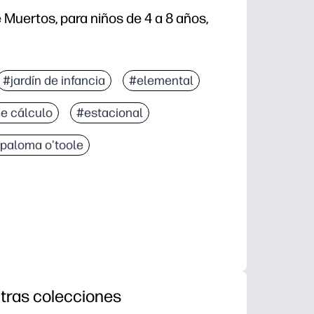
e Muertos, para niños de 4 a 8 años,
#jardín de infancia
#elemental
de cálculo
#estacional
paloma o'toole
tras colecciones