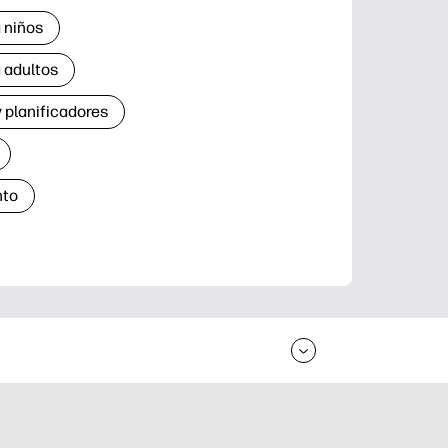
 niños
 adultos
 planificadores
nto