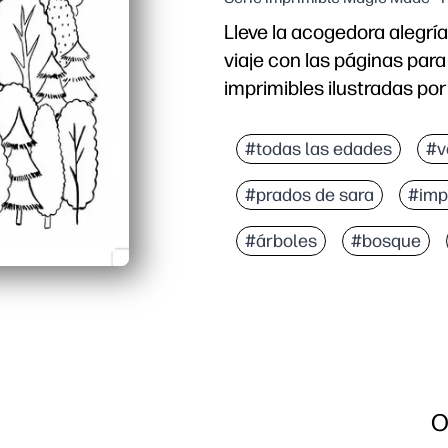
Lleve la acogedora alegrí
viaje con las páginas para
imprimibles ilustradas p
Por qué funciona:
Simplicidad para imprimi
#todas las edades
#v
Mantiene a los niños oc
#prados de sara
#imp
Desarrolla habilidades: 
Páginas versátiles: conv
#árboles
#bosque
O