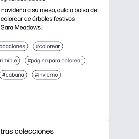
a navideña a su mesa, aula o bolsa de
 colorear de árboles festivos
or Sara Meadows.
r y llevar: solo tienes que coger crayones y estarás 
acaciones
#colorear
upados durante las cenas, las fiestas y los viajes po
rimible
#página para colorear
apoyas la práctica motora fina, la elección del color
ierte el arte terminado en manteles individuales, tar
#cabaña
#invierno
tras colecciones