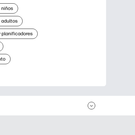
 niños
 adultos
 planificadores
nto