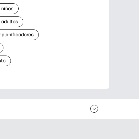
 niños
 adultos
 planificadores
nto