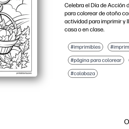
Celebra el Día de Acción 
para colorear de otoño co
actividad para imprimir y 
casa o en clase.
Por qué funciona:
Sin preparación: solo imp
#imprimibles
#imprim
Mantiene las manos ocupa
#página para colorear
Promueve conversaciones 
Uso versátil con crayon
#calabaza
O