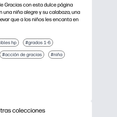
de Gracias con esta dulce página
n una niña alegre y su calabaza, una
llevar que a los niños les encanta en
rime, reparte y listo.
ibles hp
#grados 1-6
das y la mente tranquila a la vez que desarrolla el 
#acción de gracias
#niña
sobre la gratitud, la cosecha y las tradiciones otoñ
es, rotuladores o lápices: muestre las páginas ter
tras colecciones