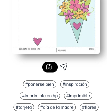
El diseño de alta calidad se ve pulido en cualquier imp
Imprima en papel o cartulina estándar, ideal para proyec
#ponerse bien
#inspiración
#imprimible en hp
#imprimible
#tarjeta
#día de la madre
#flores