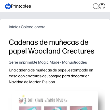
Printables
Inicio
>
Colecciones
>
Cadenas de muñecas de
papel Woodland Creatures
Serie imprimible Magic Made - Manualidades
Una cadena de muñecas de papel estampada en
casa con criaturas del bosque para decorar en
Navidad de Marion Pisibon.
Por qué funciona:
Obtienes una decoración instantánea: simplemente imp
Mantiene a los niños ocupados, ideal para practicar con
Perfecto para las aulas y las noches familiares: una acti