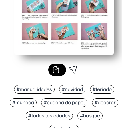
Reimprime tantos como necesites: mezcla animales y lo
#manualidades
#navidad
#feriado
#muñeca
#cadena de papel
#decorar
#todas las edades
#bosque