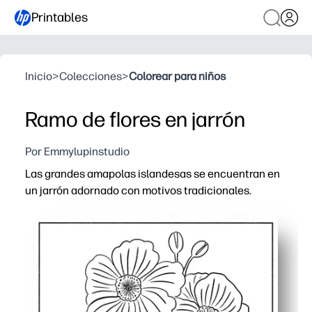
Printables
Inicio
>
Colecciones
>
Colorear para niños
Ramo de flores en jarrón
Por Emmylupinstudio
Las grandes amapolas islandesas se encuentran en
un jarrón adornado con motivos tradicionales.
Por qué funciona:
Colorea para imprimir y llevar: sin preparación para un 
Los pétalos y patrones detallados aumentan la concentra
Funciona para todas las edades: se puede simplificar o 
Uso versátil: trabajo matutino, centros de arte, tareas 