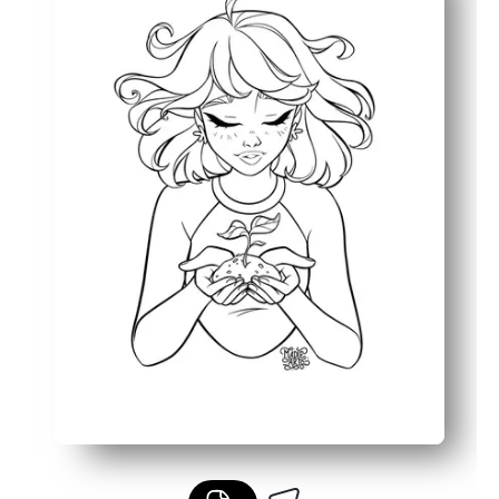
Diseñado para que fluya en el aula: úselo para calentam
Amplíe el aprendizaje: añada una reflexión rápida en la 