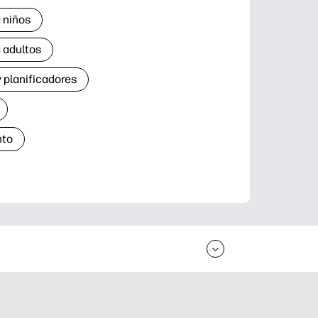
 niños
 adultos
 planificadores
nto