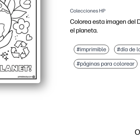
Colecciones HP
Colorea esta imagen del D
el planeta.
#imprimible
#día de la
#páginas para colorear
O