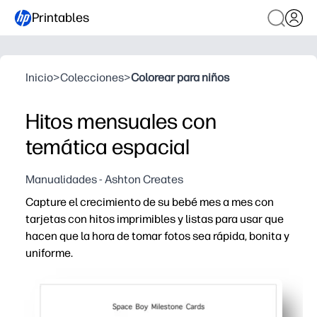
Printables
Inicio
>
Colecciones
>
Colorear para niños
Hitos mensuales con
temática espacial
Manualidades - Ashton Creates
Capture el crecimiento de su bebé mes a mes con
tarjetas con hitos imprimibles y listas para usar que
hacen que la hora de tomar fotos sea rápida, bonita y
uniforme.
Por qué funciona:
Sin preparación: simplemente imprima en casa y comie
Diseño listo para tomar fotografías: colores coordinado