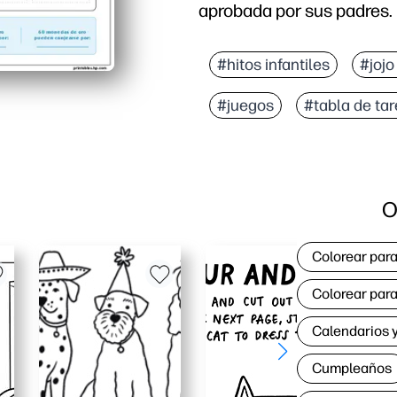
aprobada por sus padres.
#hitos infantiles
#jojo
#juegos
#tabla de ta
O
Colorear para
Colorear para
Calendarios y
Cumpleaños