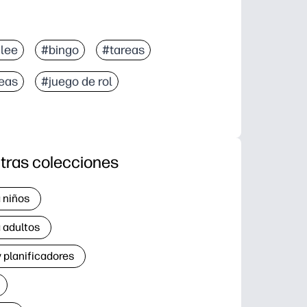
 lee
#bingo
#tareas
reas
#juego de rol
tras colecciones
 niños
 adultos
 planificadores