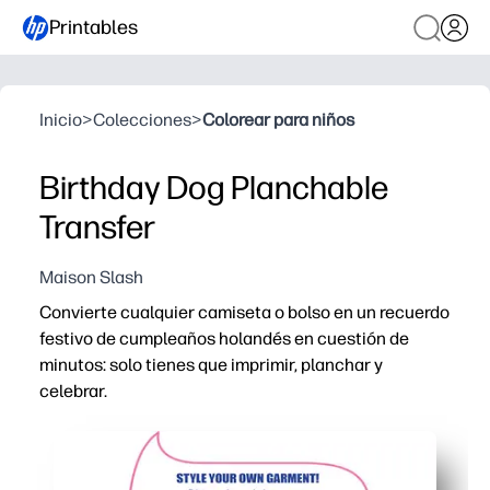
Printables
Inicio
>
Colecciones
>
Colorear para niños
Birthday Dog Planchable
Transfer
Maison Slash
Convierte cualquier camiseta o bolso en un recuerdo
festivo de cumpleaños holandés en cuestión de
minutos: solo tienes que imprimir, planchar y
celebrar.
Por qué funciona:
Manualidades sin preparación: usa tu papel de transfer
El diseño aprobado por los niños aumenta la emoción y 