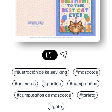
#ilustración de kelsey king
#mascotas
#animales
#partido
#cumpleaños
#cumpleaños de mascotas
#tarjeta
#gato