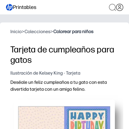
Printables
Inicio
>
Colecciones
>
Colorear para niños
Tarjeta de cumpleaños para
gatos
Ilustración de Kelsey King - Tarjeta
Deséale un feliz cumpleaños a tu gato con esta
divertida tarjeta con un amigo felino.
Por qué funciona:
Imprimes, doblas y celebras: tarjeta instantánea sin ne
Involucra a los niños: pueden firmar, añadir pegatinas 
Personalízalo fácilmente: escribe una nota sincera o aña
Ahorra tiempo a las familias ocupadas: olvídate de ir a 