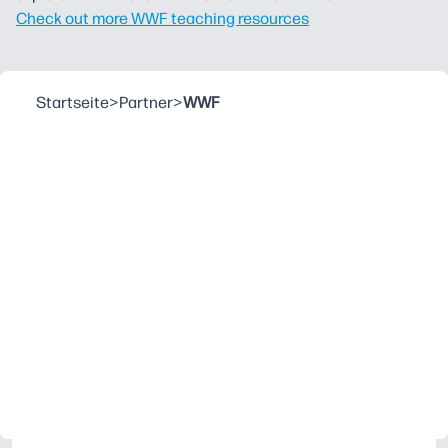
Check out more WWF teaching resources
Startseite
>
Partner
>
WWF