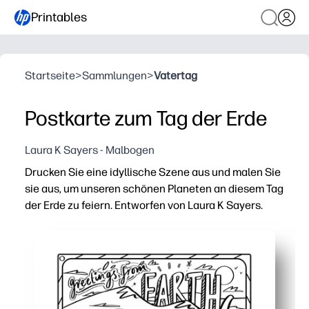
Printables
Startseite
>
Sammlungen
>
Vatertag
Postkarte zum Tag der Erde
Laura K Sayers - Malbogen
Drucken Sie eine idyllische Szene aus und malen Sie
sie aus, um unseren schönen Planeten an diesem Tag
der Erde zu feiern. Entworfen von Laura K Sayers.
Warum es funktioniert:
Einfach drucken und loslegen — einfach auf Drucken kl
Initiieren Sie ein bedeutungsvolles Gespräch zum Tag
Fördert den Fokus und die Feinmotorik — detaillierte Li
Perfekt für den Unterricht oder zu Hause — ideal für An