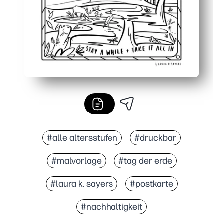
#alle altersstufen
#druckbar
#malvorlage
#tag der erde
#laura k. sayers
#postkarte
#nachhaltigkeit