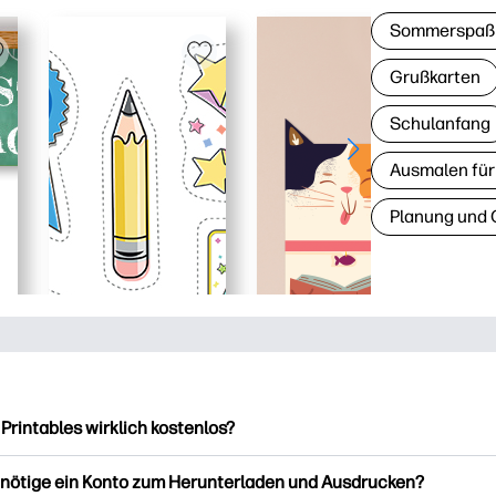
Sommerspaß
Grußkarten
Schulanfang
Ausmalen für
Planung und 
 Printables wirklich kostenlos?
intables bietet über 2.500 kostenlose Vorlagen zum Herunterla
enötige ein Konto zum Herunterladen und Ausdrucken?
ucken. Entdecken Sie beliebte Vorlagen, unterhaltsame Arbeits