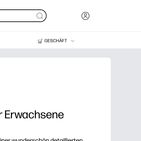
GESCHÄFT
Tinte und Toner
Drucker
ür Erwachsene
iner wunderschön detaillierten