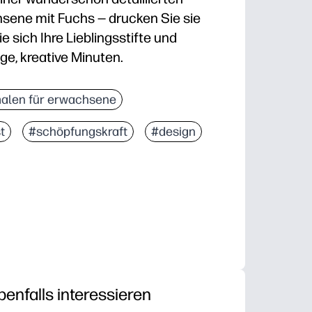
sene mit Fuchs — drucken Sie sie
 sich Ihre Lieblingsstifte und
ge, kreative Minuten.
tung — Sie können auf normalem Briefpapier drucken,
alen für erwachsene
nungen — Sie erhalten reiche Muster, die zu langsa
t
#schöpfungskraft
#design
erwenden Sie Buntstifte, Gelschreiber oder Marker, d
bnis — Ihr fertiger Fuchs sieht rahmenwürdig aus a
benfalls interessieren