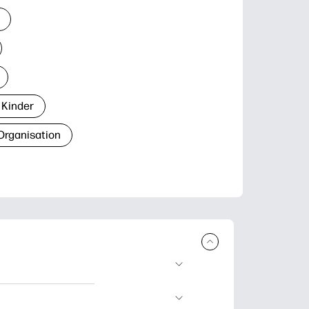
 Kinder
Organisation
den und
blätter zum Lernen,