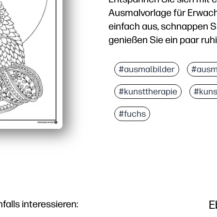
Ausmalvorlage für Erwach
einfach aus, schnappen Sie
genießen Sie ein paar ruhi
Warum es funktioniert:
Druckbar ohne Vorberei
#ausmalbilder
#ausm
Aufwendige Strichzeich
#kunsttherapie
#kuns
Flexible Materialien — v
Displaytaugliches Erge
#fuchs
E
lls interessieren: