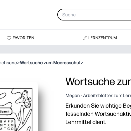
FAVORITEN
LERNZENTRUM
wachsene
>
Wortsuche zum Meeresschutz
Wortsuche zu
Megan - Arbeitsblätter zum Le
Erkunden Sie wichtige Be
fesselnden Wortsuchaktivi
Lehrmittel dient.
Warum es funktioniert: