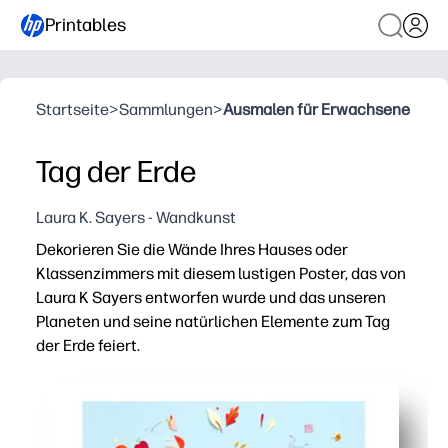
Printables
Startseite
>
Sammlungen
>
Ausmalen für Erwachsene
Tag der Erde
Laura K. Sayers - Wandkunst
Dekorieren Sie die Wände Ihres Hauses oder
Klassenzimmers mit diesem lustigen Poster, das von
Laura K Sayers entworfen wurde und das unseren
Planeten und seine natürlichen Elemente zum Tag
der Erde feiert.
Warum es funktioniert:
Druckbar ohne Vorbereitung — einfach herunterladen,
Fesselt Kinder an — regt Gespräche über Natur, Lebens