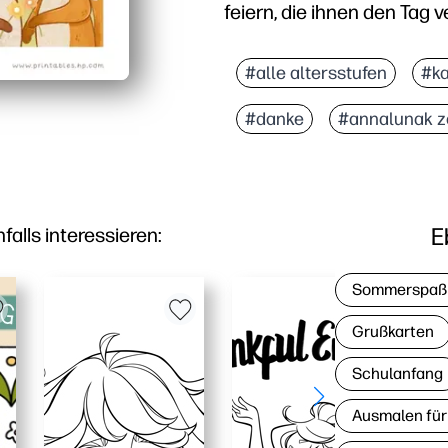
feiern, die ihnen den Tag 
Warum es funktioniert:
Keine Vorbereitung — au
#alle altersstufen
#ka
Für Kinder zugelassenes
#danke
#annalunak z
Perfekt für Klassenzimm
Spart Zeit und Stress —
E
lls interessieren:
Sommerspaß
Grußkarten
Schulanfang
Ausmalen für