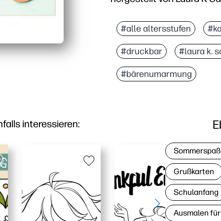
Warum es funktioniert:
Sie können in wenigen M
#alle altersstufen
#ka
Das freundliche Bärenmo
#druckbar
#laura k. 
Funktioniert für Lehrer,
Druckt auf US Letter ode
#bärenumarmung
E
lls interessieren:
Sommerspaß
Grußkarten
Schulanfang
Ausmalen für