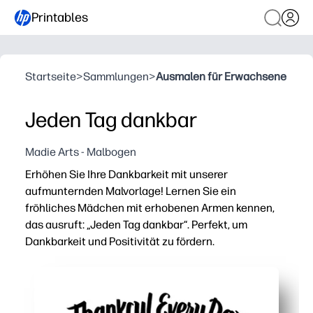
Printables
Startseite
>
Sammlungen
>
Ausmalen für Erwachsene
Jeden Tag dankbar
Madie Arts - Malbogen
Erhöhen Sie Ihre Dankbarkeit mit unserer
aufmunternden Malvorlage! Lernen Sie ein
fröhliches Mädchen mit erhobenen Armen kennen,
das ausruft: „Jeden Tag dankbar“. Perfekt, um
Dankbarkeit und Positivität zu fördern.
Warum es funktioniert:
Sie können ausdrucken und loslegen — keine Vorbereitung
Entfacht bedeutungsvolle Gespräche — Kinder teilen m