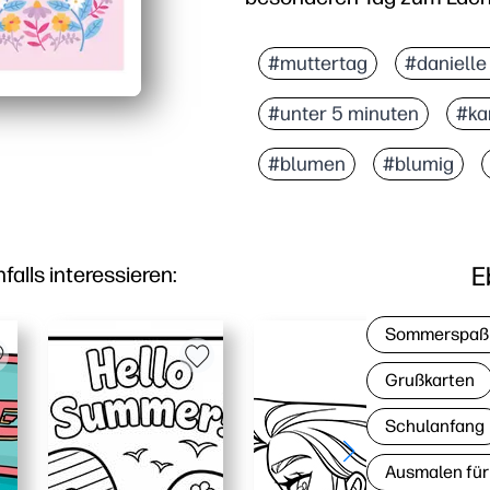
Warum es funktioniert:
Sie können in wenigen M
#muttertag
#danielle
Sie erhalten ein kinder
#unter 5 minuten
#ka
Sie können ein oder ein
Sie erstellen ein polie
#blumen
#blumig
E
lls interessieren:
Sommerspaß
Grußkarten
Schulanfang
Ausmalen für