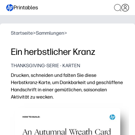
Printables
Startseite
>
Sammlungen
>
Ein herbstlicher Kranz
THANKSGIVING-SERIE - KARTEN
Drucken, schneiden und falten Sie diese
Herbstkranz-Karte, um Dankbarkeit und geschliffene
Handschrift in einer gemütlichen, saisonalen
Aktivität zu wecken.
Warum es funktioniert:
Keine Vorbereitung — einfach auf Karton drucken, aussc
Begeistert Kinder mit farbenfrohen Herbstkranzbildern,
Fördert Schreibfähigkeiten und sozial-emotionales Ler