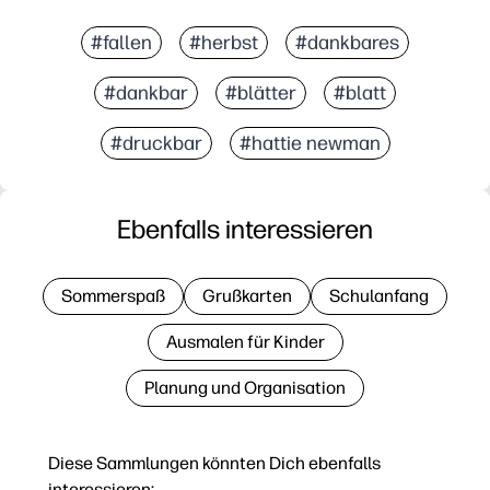
#fallen
#herbst
#dankbares
#dankbar
#blätter
#blatt
#druckbar
#hattie newman
Ebenfalls interessieren
Sommerspaß
Grußkarten
Schulanfang
Ausmalen für Kinder
Planung und Organisation
Diese Sammlungen könnten Dich ebenfalls
interessieren: