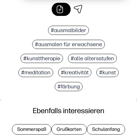
#ausmalbilder
#ausmalen für erwachsene
#kunsttherapie
#alle altersstufen
#meditation
#kreativität
#kunst
#färbung
Ebenfalls interessieren
Sommerspaß
Grußkarten
Schulanfang