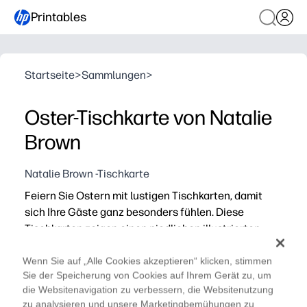
Printables
Startseite
>
Sammlungen
>
Oster-Tischkarte von Natalie
Brown
Natalie Brown -Tischkarte
Feiern Sie Ostern mit lustigen Tischkarten, damit
sich Ihre Gäste ganz besonders fühlen. Diese
Tischkarten zeigen einen niedlichen illustrierten
Hasen mit Platz, um den Namen Ihres Gastes
aufzuschreiben.
Wenn Sie auf „Alle Cookies akzeptieren“ klicken, stimmen
Sie der Speicherung von Cookies auf Ihrem Gerät zu, um
Warum es funktioniert:
die Websitenavigation zu verbessern, die Websitenutzung
Praktisches Drucken und Mitnehmen — einfach auf Kart
zu analysieren und unsere Marketingbemühungen zu