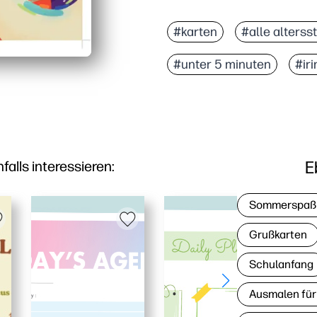
Warum es funktioniert:
Sie drucken auf Letter 
#karten
#alle alterss
Die fröhliche Hunde-Ill
#unter 5 minuten
#ir
Sie erhalten eine leere
Sie überspringen Last-M
E
lls interessieren:
Sommerspaß
Grußkarten
Schulanfang
Ausmalen für