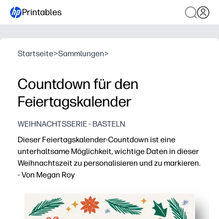
Printables
Startseite
>
Sammlungen
>
Countdown für den
Feiertagskalender
WEIHNACHTSSERIE - BASTELN
Dieser Feiertagskalender-Countdown ist eine
unterhaltsame Möglichkeit, wichtige Daten in dieser
Weihnachtszeit zu personalisieren und zu markieren.
- Von Megan Roy
Warum es funktioniert:
Drucken und loslegen — keine Vorbereitung, einfach z
Sie lösen Aufregung aus - Kinder checken Tage ab und ü